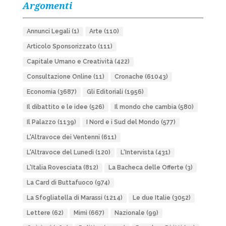
Argomenti
Annunci Legali
(1)
Arte
(110)
Articolo Sponsorizzato
(111)
Capitale Umano e Creatività
(422)
Consultazione Online
(11)
Cronache
(61043)
Economia
(3687)
Gli Editoriali
(1956)
Il dibattito e le idee
(526)
Il mondo che cambia
(580)
Il Palazzo
(1139)
I Nord e i Sud del Mondo
(577)
L'Altravoce dei Ventenni
(611)
L'Altravoce del Lunedì
(120)
L'Intervista
(431)
L'Italia Rovesciata
(812)
La Bacheca delle Offerte
(3)
La Card di Buttafuoco
(974)
La Sfogliatella di Marassi
(1214)
Le due Italie
(3052)
Lettere
(62)
Mimì
(667)
Nazionale
(99)