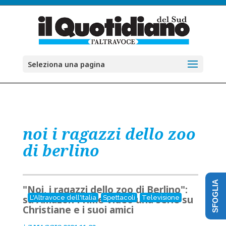
Seleziona una pagina
noi i ragazzi dello zoo
di berlino
SFOGLIA
"Noi, i ragazzi dello zoo di Berlino":
su Amazon Prime Video una serie su
L'Altravoce dell'Italia
Spettacoli
Televisione
Christiane e i suoi amici