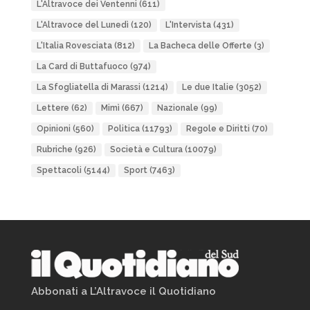
L'Altravoce dei Ventenni
(611)
L'Altravoce del Lunedì
(120)
L'Intervista
(431)
L'Italia Rovesciata
(812)
La Bacheca delle Offerte
(3)
La Card di Buttafuoco
(974)
La Sfogliatella di Marassi
(1214)
Le due Italie
(3052)
Lettere
(62)
Mimì
(667)
Nazionale
(99)
Opinioni
(560)
Politica
(11793)
Regole e Diritti
(70)
Rubriche
(926)
Società e Cultura
(10079)
Spettacoli
(5144)
Sport
(7463)
Abbonati a L’Altravoce il Quotidiano