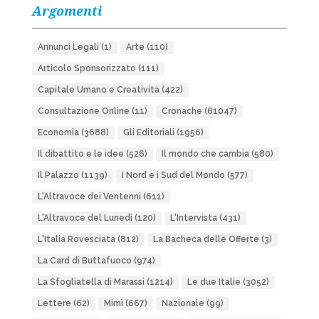
Argomenti
Annunci Legali
(1)
Arte
(110)
Articolo Sponsorizzato
(111)
Capitale Umano e Creatività
(422)
Consultazione Online
(11)
Cronache
(61047)
Economia
(3688)
Gli Editoriali
(1956)
Il dibattito e le idee
(526)
Il mondo che cambia
(580)
Il Palazzo
(1139)
I Nord e i Sud del Mondo
(577)
L'Altravoce dei Ventenni
(611)
L'Altravoce del Lunedì
(120)
L'Intervista
(431)
L'Italia Rovesciata
(812)
La Bacheca delle Offerte
(3)
La Card di Buttafuoco
(974)
La Sfogliatella di Marassi
(1214)
Le due Italie
(3052)
Lettere
(62)
Mimì
(667)
Nazionale
(99)