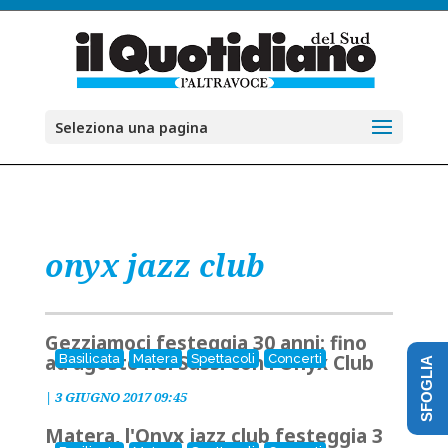
Seleziona una pagina
onyx jazz club
Gezziamoci festeggia 30 anni: fino
ad agosto nei Sassi con l'Onyx Club
Basilicata
Matera
Spettacoli
Concerti
SFOGLIA
|
3 GIUGNO 2017 09:45
Matera, l'Onyx jazz club festeggia 3