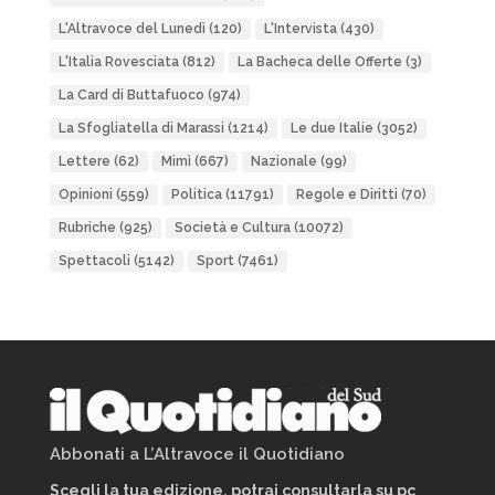
L'Altravoce del Lunedì
(120)
L'Intervista
(430)
L'Italia Rovesciata
(812)
La Bacheca delle Offerte
(3)
La Card di Buttafuoco
(974)
La Sfogliatella di Marassi
(1214)
Le due Italie
(3052)
Lettere
(62)
Mimì
(667)
Nazionale
(99)
Opinioni
(559)
Politica
(11791)
Regole e Diritti
(70)
Rubriche
(925)
Società e Cultura
(10072)
Spettacoli
(5142)
Sport
(7461)
Abbonati a L’Altravoce il Quotidiano
Scegli la tua edizione, potrai consultarla su pc