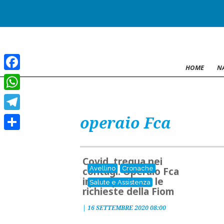
HOME
N
Facebook
WhatsApp
operaio Fca
Telegram
Condividi
Covid, tregua nei
Avellino
Cronache
contagi. Operaio Fca
irpino positivo, le
Salute e Assistenza
richieste della Fiom
|
16 SETTEMBRE 2020 08:00