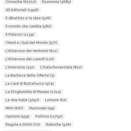
Cronache
(61012)
Economia
(3685)
Gli Editoriali
(1956)
Il dibattito e le idee
(526)
Il mondo che cambia
(580)
Il Palazzo
(1139)
I Nord e i Sud del Mondo
(577)
L'Altravoce dei Ventenni
(611)
L'Altravoce del Lunedì
(120)
L'Intervista
(431)
L'Italia Rovesciata
(812)
La Bacheca delle Offerte
(3)
La Card di Buttafuoco
(974)
La Sfogliatella di Marassi
(1214)
Le due Italie
(3052)
Lettere
(62)
Mimì
(667)
Nazionale
(99)
Opinioni
(559)
Politica
(11792)
Regole e Diritti
(70)
Rubriche
(926)