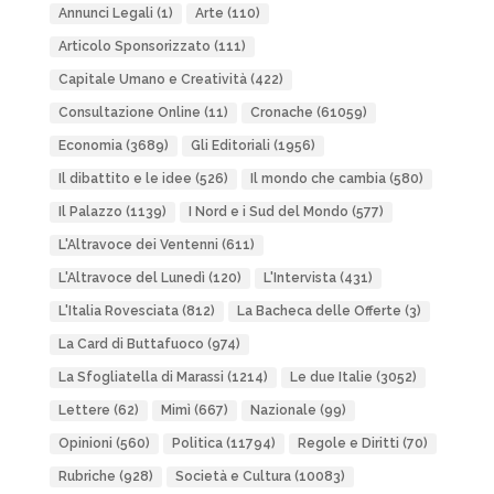
Annunci Legali
(1)
Arte
(110)
Articolo Sponsorizzato
(111)
Capitale Umano e Creatività
(422)
Consultazione Online
(11)
Cronache
(61059)
Economia
(3689)
Gli Editoriali
(1956)
Il dibattito e le idee
(526)
Il mondo che cambia
(580)
Il Palazzo
(1139)
I Nord e i Sud del Mondo
(577)
L'Altravoce dei Ventenni
(611)
L'Altravoce del Lunedì
(120)
L'Intervista
(431)
L'Italia Rovesciata
(812)
La Bacheca delle Offerte
(3)
La Card di Buttafuoco
(974)
La Sfogliatella di Marassi
(1214)
Le due Italie
(3052)
Lettere
(62)
Mimì
(667)
Nazionale
(99)
Opinioni
(560)
Politica
(11794)
Regole e Diritti
(70)
Rubriche
(928)
Società e Cultura
(10083)