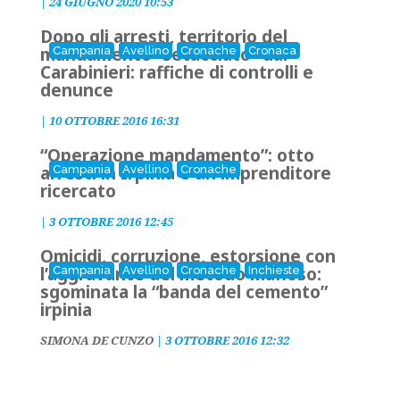
|
24 GIUGNO 2020 10:53
Dopo gli arresti, territorio del
mandamento “setacciato” dai
Campania
Avellino
Cronache
Cronaca
Carabinieri: raffiche di controlli e
denunce
|
10 OTTOBRE 2016 16:31
“Operazione mandamento”: otto
arresti in Irpinia e un imprenditore
Campania
Avellino
Cronache
ricercato
|
3 OTTOBRE 2016 12:45
Omicidi, corruzione, estorsione con
l’aggravante del metodo mafioso:
Campania
Avellino
Cronache
Inchieste
sgominata la “banda del cemento”
irpinia
SIMONA DE CUNZO
|
3 OTTOBRE 2016 12:32