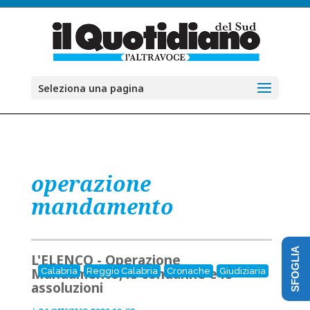
Seleziona una pagina
operazione
mandamento
SFOGLIA
L'ELENCO - Operazione
Mandamento, le condanne e le
Calabria
Reggio Calabria
Cronache
Giudiziaria
assoluzioni