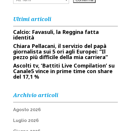
Ultimi articoli
Calcio: Favasuli, la Reggina fatta
identità
Chiara Pellacani, il servizio del papà
giornalista sui 5 ori agli Europei: “Il
pezzo più difficile della mia carriera”
Ascolti tv, ‘Battiti Live Compilation’ su
Canale5 vince in prime time con share
del 17,1 %
Archivio articoli
Agosto 2026
Luglio 2026