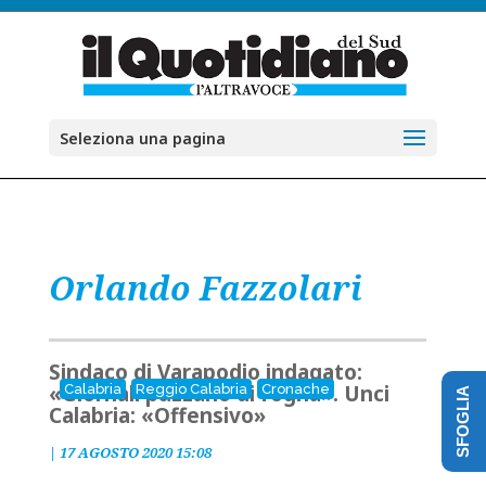
Seleziona una pagina
Orlando Fazzolari
Sindaco di Varapodio indagato:
«Giornali puzzano di fogna». Unci
Calabria
Reggio Calabria
Cronache
SFOGLIA
Calabria: «Offensivo»
|
17 AGOSTO 2020 15:08