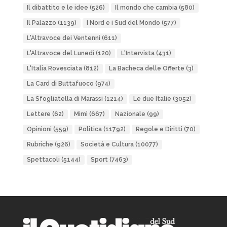
Il dibattito e le idee
(526)
Il mondo che cambia
(580)
Il Palazzo
(1139)
I Nord e i Sud del Mondo
(577)
L'Altravoce dei Ventenni
(611)
L'Altravoce del Lunedì
(120)
L'Intervista
(431)
L'Italia Rovesciata
(812)
La Bacheca delle Offerte
(3)
La Card di Buttafuoco
(974)
La Sfogliatella di Marassi
(1214)
Le due Italie
(3052)
Lettere
(62)
Mimì
(667)
Nazionale
(99)
Opinioni
(559)
Politica
(11792)
Regole e Diritti
(70)
Rubriche
(926)
Società e Cultura
(10077)
Spettacoli
(5144)
Sport
(7463)