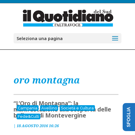
Seleziona una pagina
oro montagna
“L’Oro di Montagna”: la
manifestazione alla scoperta delle
Campania
Avellino
Società e Cultura
SFOGLIA
bellezze di Montevergine
Fede&Culti
|
18 AGOSTO 2016 16:26