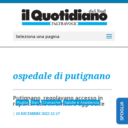
Seleziona una pagina
ospedale di putignano
Putignano, regolavano accesso in
reparto: due infermiere aggredite
Puglia
Bari
Cronache
Salute e Assistenza
SFOGLIA
|
10 DICEMBRE 2022 12:17