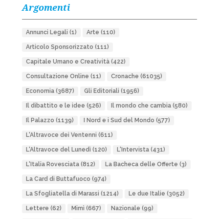
Argomenti
Annunci Legali
(1)
Arte
(110)
Articolo Sponsorizzato
(111)
Capitale Umano e Creatività
(422)
Consultazione Online
(11)
Cronache
(61035)
Economia
(3687)
Gli Editoriali
(1956)
Il dibattito e le idee
(526)
Il mondo che cambia
(580)
Il Palazzo
(1139)
I Nord e i Sud del Mondo
(577)
L'Altravoce dei Ventenni
(611)
L'Altravoce del Lunedì
(120)
L'Intervista
(431)
L'Italia Rovesciata
(812)
La Bacheca delle Offerte
(3)
La Card di Buttafuoco
(974)
La Sfogliatella di Marassi
(1214)
Le due Italie
(3052)
Lettere
(62)
Mimì
(667)
Nazionale
(99)