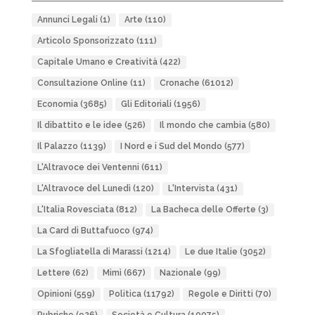
Annunci Legali
(1)
Arte
(110)
Articolo Sponsorizzato
(111)
Capitale Umano e Creatività
(422)
Consultazione Online
(11)
Cronache
(61012)
Economia
(3685)
Gli Editoriali
(1956)
Il dibattito e le idee
(526)
Il mondo che cambia
(580)
Il Palazzo
(1139)
I Nord e i Sud del Mondo
(577)
L'Altravoce dei Ventenni
(611)
L'Altravoce del Lunedì
(120)
L'Intervista
(431)
L'Italia Rovesciata
(812)
La Bacheca delle Offerte
(3)
La Card di Buttafuoco
(974)
La Sfogliatella di Marassi
(1214)
Le due Italie
(3052)
Lettere
(62)
Mimì
(667)
Nazionale
(99)
Opinioni
(559)
Politica
(11792)
Regole e Diritti
(70)