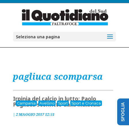
Seleziona una pagina
pagliuca scomparsa
Irpinia del calcio in lutto: Paolo
Pagliuca sconfitto dalla malattia
Campania
Avellino
Sport
Sport e Cronaca
SFOGLIA
|
2 MAGGIO 2017 12:51