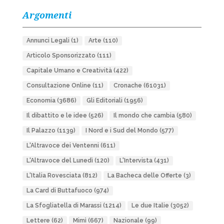
Argomenti
Annunci Legali
(1)
Arte
(110)
Articolo Sponsorizzato
(111)
Capitale Umano e Creatività
(422)
Consultazione Online
(11)
Cronache
(61031)
Economia
(3686)
Gli Editoriali
(1956)
Il dibattito e le idee
(526)
Il mondo che cambia
(580)
Il Palazzo
(1139)
I Nord e i Sud del Mondo
(577)
L'Altravoce dei Ventenni
(611)
L'Altravoce del Lunedì
(120)
L'Intervista
(431)
L'Italia Rovesciata
(812)
La Bacheca delle Offerte
(3)
La Card di Buttafuoco
(974)
La Sfogliatella di Marassi
(1214)
Le due Italie
(3052)
Lettere
(62)
Mimì
(667)
Nazionale
(99)