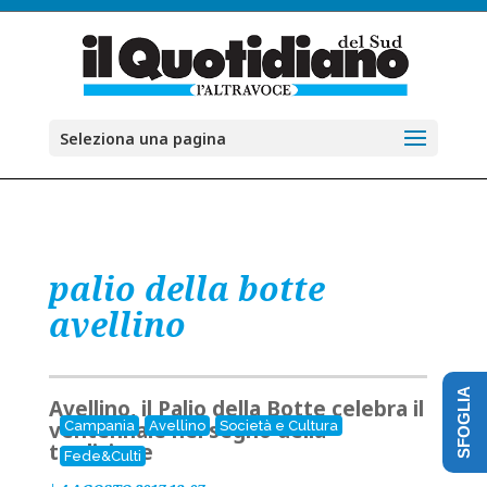
Seleziona una pagina
palio della botte
avellino
SFOGLIA
Avellino, il Palio della Botte celebra il
ventennale nel segno della
Campania
Avellino
Società e Cultura
tradizione
Fede&Culti