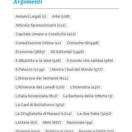
Argomenti
Annunci Legali
(1)
Arte
(108)
Articolo Sponsorizzato
(111)
Capitale Umano e Creatività
(422)
Consultazione Online
(11)
Cronache
(60998)
Economia
(3683)
Gli Editoriali
(1956)
Il dibattito e le idee
(526)
Il mondo che cambia
(580)
Il Palazzo
(1139)
I Nord e i Sud del Mondo
(577)
L'Altravoce dei Ventenni
(611)
L'Altravoce del Lunedì
(120)
L'Intervista
(430)
L'Italia Rovesciata
(812)
La Bacheca delle Offerte
(3)
La Card di Buttafuoco
(974)
La Sfogliatella di Marassi
(1214)
Le due Italie
(3052)
Lettere
(62)
Mimì
(667)
Nazionale
(99)
Opinioni
(559)
Politica
(11791)
Regole e Diritti
(70)