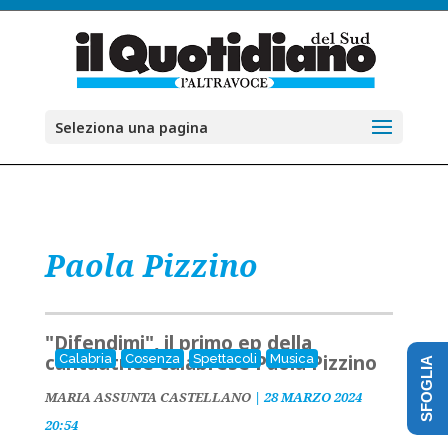
Seleziona una pagina
Paola Pizzino
"Difendimi", il primo ep della
cantautrice calabrese Paola Pizzino
Calabria
Cosenza
Spettacoli
Musica
SFOGLIA
MARIA ASSUNTA CASTELLANO
|
28 MARZO 2024
20:54