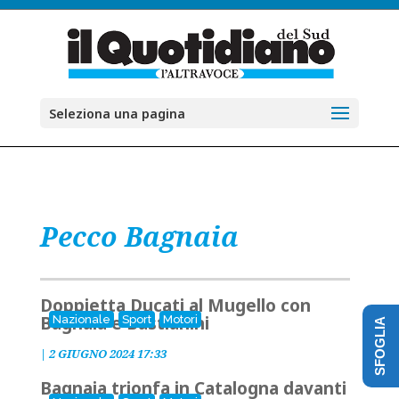
Seleziona una pagina
Pecco Bagnaia
Doppietta Ducati al Mugello con
Bagnaia e Bastianini
Nazionale
Sport
Motori
SFOGLIA
|
2 GIUGNO 2024 17:33
Bagnaia trionfa in Catalogna davanti