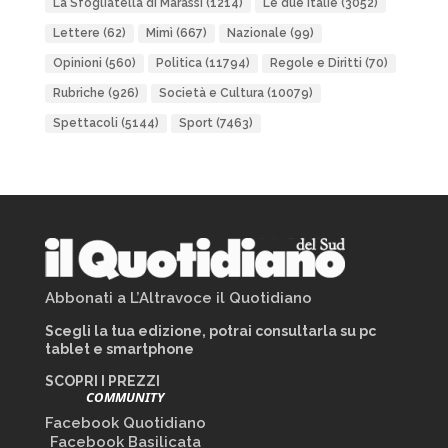
La Sfogliatella di Marassi
(1214)
Le due Italie
(3052)
Lettere
(62)
Mimì
(667)
Nazionale
(99)
Opinioni
(560)
Politica
(11794)
Regole e Diritti
(70)
Rubriche
(926)
Società e Cultura
(10079)
Spettacoli
(5144)
Sport
(7463)
Abbonati a L’Altravoce il Quotidiano
Scegli la tua edizione, potrai consultarla su pc
tablet e smartphone
SCOPRI I PREZZI
COMMUNITY
Facebook Quotidiano
Facebook Basilicata