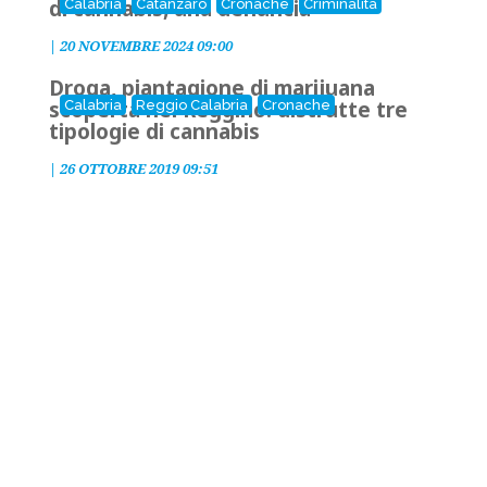
di cannabis, una denuncia
Calabria
Catanzaro
Cronache
Criminalità
|
20 NOVEMBRE 2024 09:00
Droga, piantagione di marijuana
scoperta nel Reggino: distrutte tre
Calabria
Reggio Calabria
Cronache
tipologie di cannabis
|
26 OTTOBRE 2019 09:51