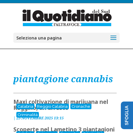
Seleziona una pagina
piantagione cannabis
Maxi coltivazione di marijuana nel
Reggino, un arresto
Calabria
Reggio Calabria
Cronache
SFOGLIA
Criminalità
|
25 NOVEMBRE 2025 13:15
Scoperte nel Lametino 3 piantagioni