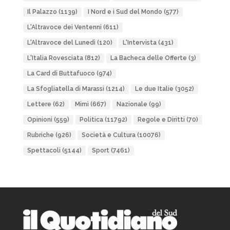
Il Palazzo
(1139)
I Nord e i Sud del Mondo
(577)
L'Altravoce dei Ventenni
(611)
L'Altravoce del Lunedì
(120)
L'Intervista
(431)
L'Italia Rovesciata
(812)
La Bacheca delle Offerte
(3)
La Card di Buttafuoco
(974)
La Sfogliatella di Marassi
(1214)
Le due Italie
(3052)
Lettere
(62)
Mimì
(667)
Nazionale
(99)
Opinioni
(559)
Politica
(11792)
Regole e Diritti
(70)
Rubriche
(926)
Società e Cultura
(10076)
Spettacoli
(5144)
Sport
(7461)