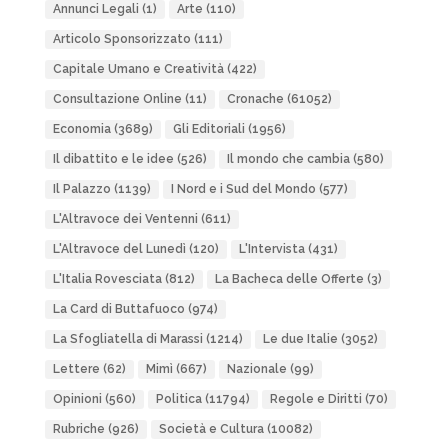
Annunci Legali
(1)
Arte
(110)
Articolo Sponsorizzato
(111)
Capitale Umano e Creatività
(422)
Consultazione Online
(11)
Cronache
(61052)
Economia
(3689)
Gli Editoriali
(1956)
Il dibattito e le idee
(526)
Il mondo che cambia
(580)
Il Palazzo
(1139)
I Nord e i Sud del Mondo
(577)
L'Altravoce dei Ventenni
(611)
L'Altravoce del Lunedì
(120)
L'Intervista
(431)
L'Italia Rovesciata
(812)
La Bacheca delle Offerte
(3)
La Card di Buttafuoco
(974)
La Sfogliatella di Marassi
(1214)
Le due Italie
(3052)
Lettere
(62)
Mimì
(667)
Nazionale
(99)
Opinioni
(560)
Politica
(11794)
Regole e Diritti
(70)
Rubriche
(926)
Società e Cultura
(10082)