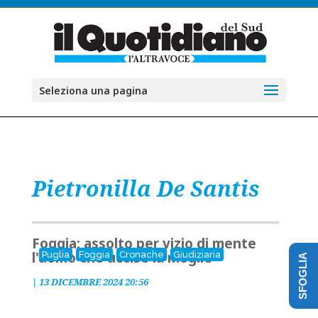
Seleziona una pagina
Pietronilla De Santis
Foggia: assolto per vizio di mente
l'uomo che uccise la moglie
Puglia
Foggia
Cronache
Giudiziaria
SFOGLIA
|
13 DICEMBRE 2024 20:56