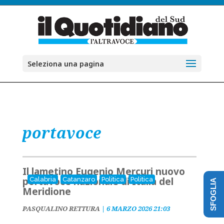
Seleziona una pagina
portavoce
Il lametino Eugenio Mercuri nuovo
portavoce nazionale di Italia del
Calabria
Catanzaro
Politica
Politica
SFOGLIA
Meridione
PASQUALINO RETTURA
|
6 MARZO 2026 21:03