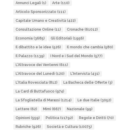
Annunci Legali
(1)
Arte
(110)
Articolo Sponsorizzato
(111)
Capitale Umano e Creatività
(422)
Consultazione Online
(11)
Cronache
(61012)
Economia
(3685)
Gli Editoriali
(1956)
Il dibattito e le idee
(526)
Il mondo che cambia
(580)
Il Palazzo
(1139)
I Nord e i Sud del Mondo
(577)
L'Altravoce dei Ventenni
(611)
L'Altravoce del Lunedì
(120)
L'Intervista
(431)
L'Italia Rovesciata
(812)
La Bacheca delle Offerte
(3)
La Card di Buttafuoco
(974)
La Sfogliatella di Marassi
(1214)
Le due Italie
(3052)
Lettere
(62)
Mimì
(667)
Nazionale
(99)
Opinioni
(559)
Politica
(11792)
Regole e Diritti
(70)
Rubriche
(926)
Società e Cultura
(10075)