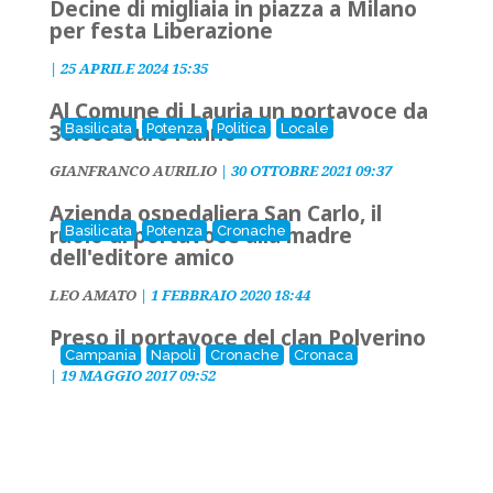
Decine di migliaia in piazza a Milano
per festa Liberazione
|
25 APRILE 2024 15:35
Al Comune di Lauria un portavoce da
30.000 euro l'anno
Basilicata
Potenza
Politica
Locale
GIANFRANCO AURILIO
|
30 OTTOBRE 2021 09:37
Azienda ospedaliera San Carlo, il
ruolo di portavoce alla madre
Basilicata
Potenza
Cronache
dell'editore amico
LEO AMATO
|
1 FEBBRAIO 2020 18:44
Preso il portavoce del clan Polverino
Campania
Napoli
Cronache
Cronaca
|
19 MAGGIO 2017 09:52