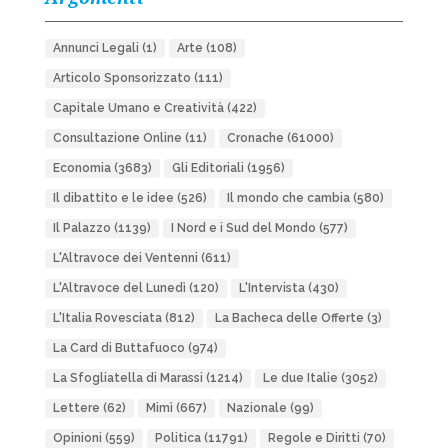
Annunci Legali
(1)
Arte
(108)
Articolo Sponsorizzato
(111)
Capitale Umano e Creatività
(422)
Consultazione Online
(11)
Cronache
(61000)
Economia
(3683)
Gli Editoriali
(1956)
Il dibattito e le idee
(526)
Il mondo che cambia
(580)
Il Palazzo
(1139)
I Nord e i Sud del Mondo
(577)
L'Altravoce dei Ventenni
(611)
L'Altravoce del Lunedì
(120)
L'Intervista
(430)
L'Italia Rovesciata
(812)
La Bacheca delle Offerte
(3)
La Card di Buttafuoco
(974)
La Sfogliatella di Marassi
(1214)
Le due Italie
(3052)
Lettere
(62)
Mimì
(667)
Nazionale
(99)
Opinioni
(559)
Politica
(11791)
Regole e Diritti
(70)