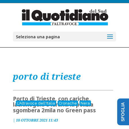
Seleziona una pagina
porto di trieste
Porto di Trieste, con cariche,
lacrimogeni e idranti la polizia
L'Altravoce dell'Italia
Cronache
Nera
SFOGLIA
sgombera 2mila no Green pass
|
18 OTTOBRE 2021 11:43