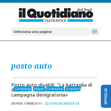
Seleziona una pagina
posto auto
Posto auto disabili: "La battaglia di
Andrea": «Contro di noi una
Campania
Napoli
Cronache
Cronaca
SFOGLIA
campagna denigratoria»
DENISE UBBRIACO
|
22 LUGLIO 2024 13:13