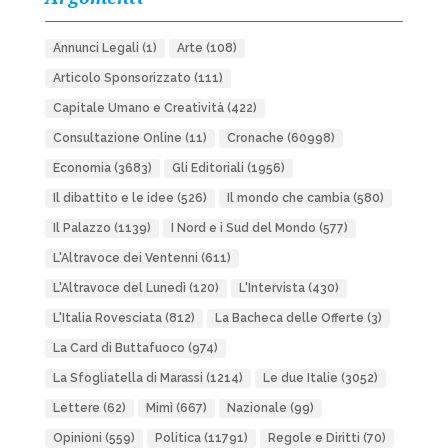
Annunci Legali
(1)
Arte
(108)
Articolo Sponsorizzato
(111)
Capitale Umano e Creatività
(422)
Consultazione Online
(11)
Cronache
(60998)
Economia
(3683)
Gli Editoriali
(1956)
Il dibattito e le idee
(526)
Il mondo che cambia
(580)
Il Palazzo
(1139)
I Nord e i Sud del Mondo
(577)
L'Altravoce dei Ventenni
(611)
L'Altravoce del Lunedì
(120)
L'Intervista
(430)
L'Italia Rovesciata
(812)
La Bacheca delle Offerte
(3)
La Card di Buttafuoco
(974)
La Sfogliatella di Marassi
(1214)
Le due Italie
(3052)
Lettere
(62)
Mimì
(667)
Nazionale
(99)
Opinioni
(559)
Politica
(11791)
Regole e Diritti
(70)