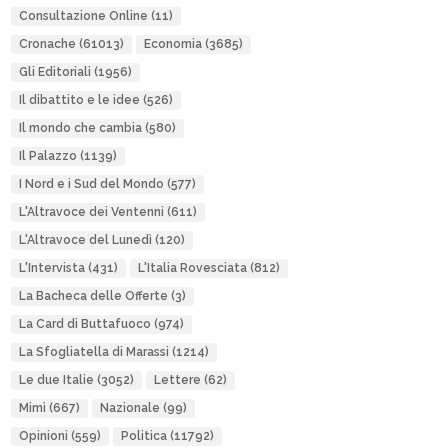
Consultazione Online
(11)
Cronache
(61013)
Economia
(3685)
Gli Editoriali
(1956)
Il dibattito e le idee
(526)
Il mondo che cambia
(580)
Il Palazzo
(1139)
I Nord e i Sud del Mondo
(577)
L'Altravoce dei Ventenni
(611)
L'Altravoce del Lunedì
(120)
L'Intervista
(431)
L'Italia Rovesciata
(812)
La Bacheca delle Offerte
(3)
La Card di Buttafuoco
(974)
La Sfogliatella di Marassi
(1214)
Le due Italie
(3052)
Lettere
(62)
Mimì
(667)
Nazionale
(99)
Opinioni
(559)
Politica
(11792)