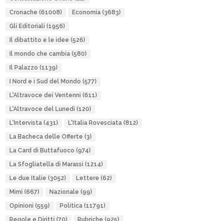
Cronache
(61008)
Economia
(3683)
Gli Editoriali
(1956)
Il dibattito e le idee
(526)
Il mondo che cambia
(580)
Il Palazzo
(1139)
I Nord e i Sud del Mondo
(577)
L'Altravoce dei Ventenni
(611)
L'Altravoce del Lunedì
(120)
L'Intervista
(431)
L'Italia Rovesciata
(812)
La Bacheca delle Offerte
(3)
La Card di Buttafuoco
(974)
La Sfogliatella di Marassi
(1214)
Le due Italie
(3052)
Lettere
(62)
Mimì
(667)
Nazionale
(99)
Opinioni
(559)
Politica
(11791)
Regole e Diritti
(70)
Rubriche
(925)