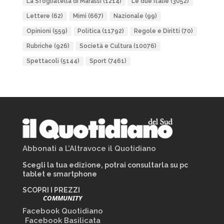
La Sfogliatella di Marassi
(1214)
Le due Italie
(3052)
Lettere
(62)
Mimì
(667)
Nazionale
(99)
Opinioni
(559)
Politica
(11792)
Regole e Diritti
(70)
Rubriche
(926)
Società e Cultura
(10076)
Spettacoli
(5144)
Sport
(7461)
Abbonati a L’Altravoce il Quotidiano
Scegli la tua edizione, potrai consultarla su pc
tablet e smartphone
SCOPRI I PREZZI
COMMUNITY
Facebook Quotidiano
Facebook Basilicata