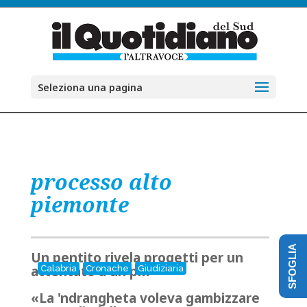
Seleziona una pagina
processo alto
piemonte
SFOGLIA
Un pentito rivela progetti per un
attentato a un pm
Calabria
Cronache
Giudiziaria
«La 'ndrangheta voleva gambizzare