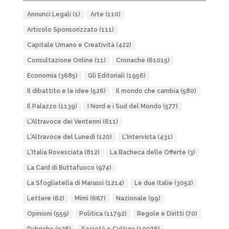
Annunci Legali
(1)
Arte
(110)
Articolo Sponsorizzato
(111)
Capitale Umano e Creatività
(422)
Consultazione Online
(11)
Cronache
(61015)
Economia
(3685)
Gli Editoriali
(1956)
Il dibattito e le idee
(526)
Il mondo che cambia
(580)
Il Palazzo
(1139)
I Nord e i Sud del Mondo
(577)
L'Altravoce dei Ventenni
(611)
L'Altravoce del Lunedì
(120)
L'Intervista
(431)
L'Italia Rovesciata
(812)
La Bacheca delle Offerte
(3)
La Card di Buttafuoco
(974)
La Sfogliatella di Marassi
(1214)
Le due Italie
(3052)
Lettere
(62)
Mimì
(667)
Nazionale
(99)
Opinioni
(559)
Politica
(11792)
Regole e Diritti
(70)