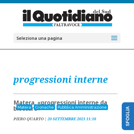
Seleziona una pagina
progressioni interne
Matera, «progressioni interne da
bloccare»
Matera
Cronache
Pubblica Amministrazione
SFOGLIA
PIERO QUARTO
|
20 SETTEMBRE 2021 11:18