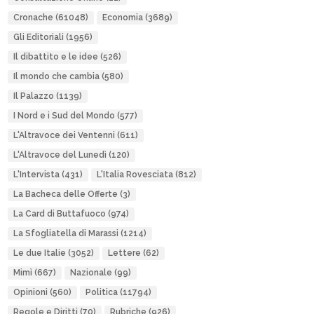
Cronache
(61048)
Economia
(3689)
Gli Editoriali
(1956)
Il dibattito e le idee
(526)
Il mondo che cambia
(580)
Il Palazzo
(1139)
I Nord e i Sud del Mondo
(577)
L'Altravoce dei Ventenni
(611)
L'Altravoce del Lunedì
(120)
L'Intervista
(431)
L'Italia Rovesciata
(812)
La Bacheca delle Offerte
(3)
La Card di Buttafuoco
(974)
La Sfogliatella di Marassi
(1214)
Le due Italie
(3052)
Lettere
(62)
Mimì
(667)
Nazionale
(99)
Opinioni
(560)
Politica
(11794)
Regole e Diritti
(70)
Rubriche
(926)