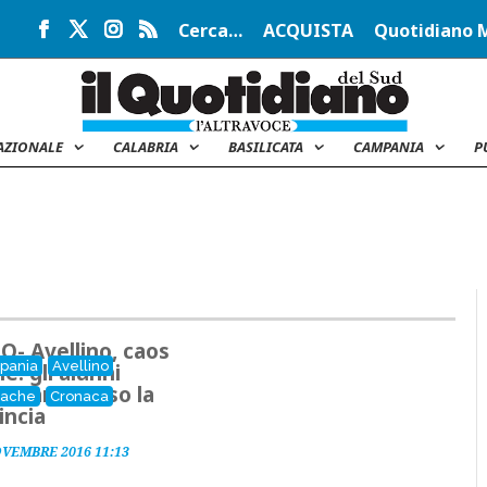
Cerca…
ACQUISTA
Quotidiano 
AZIONALE
CALABRIA
BASILICATA
CAMPANIA
P
O- Avellino, caos
pania
Avellino
e: gli alunni
estano verso la
nache
Cronaca
incia
OVEMBRE 2016 11:13