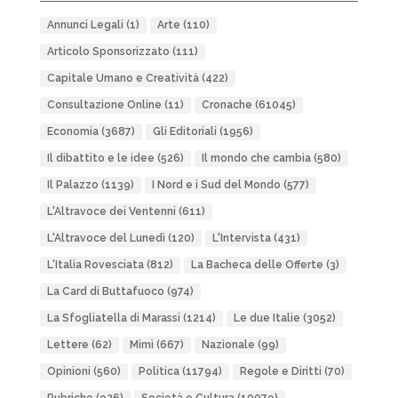
Annunci Legali
(1)
Arte
(110)
Articolo Sponsorizzato
(111)
Capitale Umano e Creatività
(422)
Consultazione Online
(11)
Cronache
(61045)
Economia
(3687)
Gli Editoriali
(1956)
Il dibattito e le idee
(526)
Il mondo che cambia
(580)
Il Palazzo
(1139)
I Nord e i Sud del Mondo
(577)
L'Altravoce dei Ventenni
(611)
L'Altravoce del Lunedì
(120)
L'Intervista
(431)
L'Italia Rovesciata
(812)
La Bacheca delle Offerte
(3)
La Card di Buttafuoco
(974)
La Sfogliatella di Marassi
(1214)
Le due Italie
(3052)
Lettere
(62)
Mimì
(667)
Nazionale
(99)
Opinioni
(560)
Politica
(11794)
Regole e Diritti
(70)