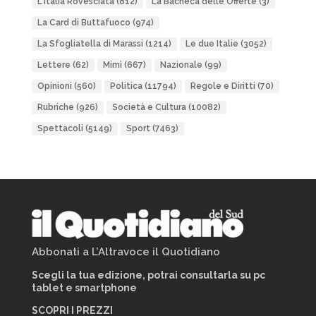
L'Italia Rovesciata
(812)
La Bacheca delle Offerte
(3)
La Card di Buttafuoco
(974)
La Sfogliatella di Marassi
(1214)
Le due Italie
(3052)
Lettere
(62)
Mimì
(667)
Nazionale
(99)
Opinioni
(560)
Politica
(11794)
Regole e Diritti
(70)
Rubriche
(926)
Società e Cultura
(10082)
Spettacoli
(5149)
Sport
(7463)
Abbonati a L’Altravoce il Quotidiano
Scegli la tua edizione, potrai consultarla su pc
tablet e smartphone
SCOPRI I PREZZI