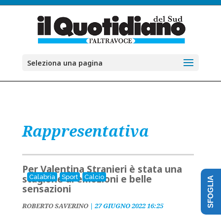
Seleziona una pagina
Rappresentativa
Per Valentina Stranieri è stata una
stagione di emozioni e belle
Calabria
Sport
Calcio
SFOGLIA
sensazioni
ROBERTO SAVERINO
|
27 GIUGNO 2022 16:25