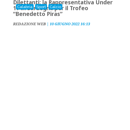
Dilettanti: la Rappresentativa Under
17 in Sardegna per il Trofeo
Calabria
Sport
Calcio
“Benedetto Piras”
REDAZIONE WEB
|
10 GIUGNO 2022 16:13