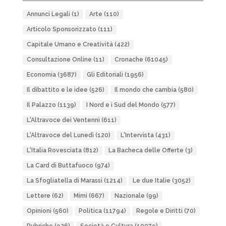
Annunci Legali
(1)
Arte
(110)
Articolo Sponsorizzato
(111)
Capitale Umano e Creatività
(422)
Consultazione Online
(11)
Cronache
(61045)
Economia
(3687)
Gli Editoriali
(1956)
Il dibattito e le idee
(526)
Il mondo che cambia
(580)
Il Palazzo
(1139)
I Nord e i Sud del Mondo
(577)
L'Altravoce dei Ventenni
(611)
L'Altravoce del Lunedì
(120)
L'Intervista
(431)
L'Italia Rovesciata
(812)
La Bacheca delle Offerte
(3)
La Card di Buttafuoco
(974)
La Sfogliatella di Marassi
(1214)
Le due Italie
(3052)
Lettere
(62)
Mimì
(667)
Nazionale
(99)
Opinioni
(560)
Politica
(11794)
Regole e Diritti
(70)