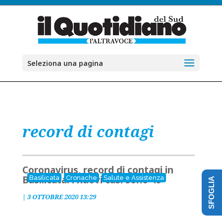
Seleziona una pagina
record di contagi
Coronavirus, record di contagi in
Basilicata: i nuovi casi sono 49
Basilicata
Cronache
Salute e Assistenza
SFOGLIA
|
3 OTTOBRE 2020 13:29