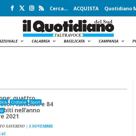
Cerca…
ACQUISTA
Quotidiano 
AZIONALE
CALABRIA
BASILICATA
CAMPANIA
P
one: quattro
bria
Crotone
Sport
natori cambiati e 84
subiti nell’anno
io
re 2021
TO SAVERINO
|
3 NOVEMBRE
5:41