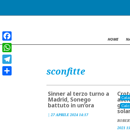
HOME
N
Facebook
WhatsApp
sconfitte
Telegram
Condividi
Sinner al terzo turno a
Crot
Cala
Madrid, Sonego
alle
battuto in un’ora
gol 
Calc
sola
|
27 APRILE 2024 14:17
ROBER
2021 1