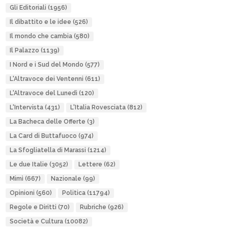
Gli Editoriali
(1956)
Il dibattito e le idee
(526)
Il mondo che cambia
(580)
Il Palazzo
(1139)
I Nord e i Sud del Mondo
(577)
L'Altravoce dei Ventenni
(611)
L'Altravoce del Lunedì
(120)
L'Intervista
(431)
L'Italia Rovesciata
(812)
La Bacheca delle Offerte
(3)
La Card di Buttafuoco
(974)
La Sfogliatella di Marassi
(1214)
Le due Italie
(3052)
Lettere
(62)
Mimì
(667)
Nazionale
(99)
Opinioni
(560)
Politica
(11794)
Regole e Diritti
(70)
Rubriche
(926)
Società e Cultura
(10082)