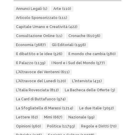
Annunci Legali
(1)
Arte
(110)
Articolo Sponsorizzato
(111)
Capitale Umano e Creatività
(422)
Consultazione Online
(11)
Cronache
(61036)
Economia
(3687)
Gli Editoriali
(1956)
Il dibattito e le idee
(526)
Il mondo che cambia
(580)
Il Palazzo
(1139)
I Nord e i Sud del Mondo
(577)
L'Altravoce dei Ventenni
(611)
L'Altravoce del Lunedì
(120)
L'Intervista
(431)
L'Italia Rovesciata
(812)
La Bacheca delle Offerte
(3)
La Card di Buttafuoco
(974)
La Sfogliatella di Marassi
(1214)
Le due Italie
(3052)
Lettere
(62)
Mimì
(667)
Nazionale
(99)
Opinioni
(560)
Politica
(11793)
Regole e Diritti
(70)