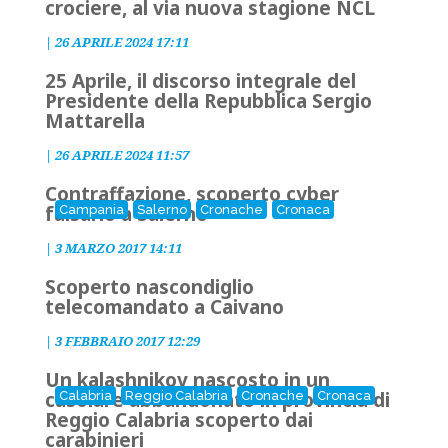
crociere, al via nuova stagione NCL
|
26 APRILE 2024 17:11
25 Aprile, il discorso integrale del
Presidente della Repubblica Sergio
Mattarella
|
26 APRILE 2024 11:57
Contraffazione, scoperto cyber
falsario a Salerno
Campania
Salerno
Cronache
Cronaca
|
3 MARZO 2017 14:11
Scoperto nascondiglio
telecomandato a Caivano
|
3 FEBBRAIO 2017 12:29
Un kalashnikov nascosto in un
casolare abbandonato in provincia di
Calabria
Reggio Calabria
Cronache
Cronaca
Reggio Calabria scoperto dai
carabinieri