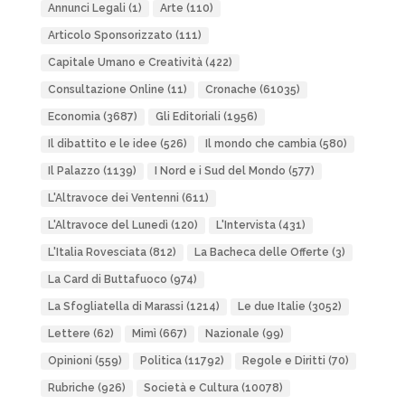
Annunci Legali
(1)
Arte
(110)
Articolo Sponsorizzato
(111)
Capitale Umano e Creatività
(422)
Consultazione Online
(11)
Cronache
(61035)
Economia
(3687)
Gli Editoriali
(1956)
Il dibattito e le idee
(526)
Il mondo che cambia
(580)
Il Palazzo
(1139)
I Nord e i Sud del Mondo
(577)
L'Altravoce dei Ventenni
(611)
L'Altravoce del Lunedì
(120)
L'Intervista
(431)
L'Italia Rovesciata
(812)
La Bacheca delle Offerte
(3)
La Card di Buttafuoco
(974)
La Sfogliatella di Marassi
(1214)
Le due Italie
(3052)
Lettere
(62)
Mimì
(667)
Nazionale
(99)
Opinioni
(559)
Politica
(11792)
Regole e Diritti
(70)
Rubriche
(926)
Società e Cultura
(10078)