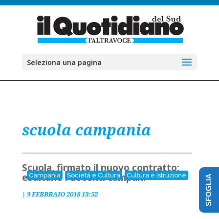
Seleziona una pagina
scuola campania
Scuola, firmato il nuovo contratto:
esultano i docenti campani
Campania
Società e Cultura
Cultura e Istruzione
SFOGLIA
|
9 FEBBRAIO 2018 13:52