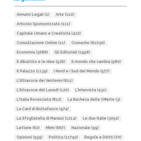
Annunci Legali
(1)
Arte
(110)
Articolo Sponsorizzato
(111)
Capitale Umano e Creatività
(422)
Consultazione Online
(11)
Cronache
(61030)
Economia
(3686)
Gli Editoriali
(1956)
Il dibattito e le idee
(526)
Il mondo che cambia
(580)
Il Palazzo
(1139)
I Nord e i Sud del Mondo
(577)
L'Altravoce dei Ventenni
(611)
L'Altravoce del Lunedì
(120)
L'Intervista
(431)
L'Italia Rovesciata
(812)
La Bacheca delle Offerte
(3)
La Card di Buttafuoco
(974)
La Sfogliatella di Marassi
(1214)
Le due Italie
(3052)
Lettere
(62)
Mimì
(667)
Nazionale
(99)
Opinioni
(559)
Politica
(11792)
Regole e Diritti
(70)