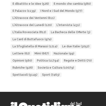
Il dibattito e le idee
(526)
Il mondo che cambia
(580)
Il Palazzo
(1139)
I Nord e i Sud del Mondo
(577)
L'Altravoce dei Ventenni
(611)
L'Altravoce del Lunedì
(120)
L'Intervista
(431)
L'Italia Rovesciata
(812)
La Bacheca delle Offerte
(3)
La Card di Buttafuoco
(974)
La Sfogliatella di Marassi
(1214)
Le due Italie
(3052)
Lettere
(62)
Mimì
(667)
Nazionale
(99)
Opinioni
(560)
Politica
(11794)
Regole e Diritti
(70)
Rubriche
(926)
Società e Cultura
(10079)
Spettacoli
(5145)
Sport
(7463)