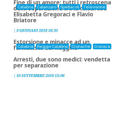
Fine di un amore: tutti i retroscena
della separazione tra la calabrese
Calabria
Catanzaro
Spettacoli
Televisione
Elisabetta Gregoraci e Flavio
Briatore
|
3 GENNAIO 2018 16:31
Estorsione e minacce ad un
farmacista del Reggino
Calabria
Reggio Calabria
Cronache
Cronaca
Arresti, due sono medici: vendetta
per separazione
|
10 SETTEMBRE 2016 13:06