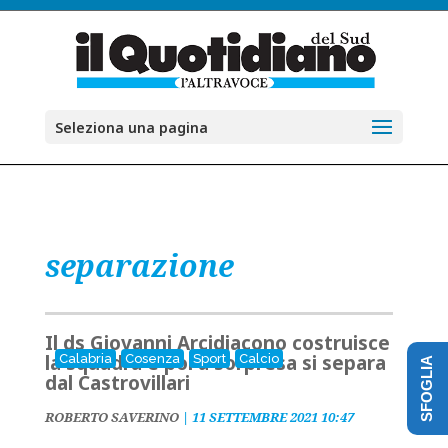
Seleziona una pagina
separazione
Il ds Giovanni Arcidiacono costruisce
la squadra e poi a sorpresa si separa
Calabria
Cosenza
Sport
Calcio
SFOGLIA
dal Castrovillari
ROBERTO SAVERINO
|
11 SETTEMBRE 2021 10:47