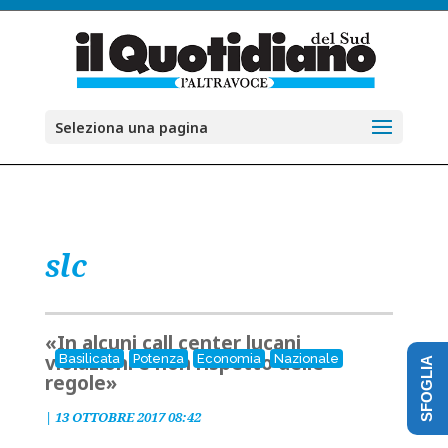
Seleziona una pagina
slc
«In alcuni call center lucani
violazioni e non rispetto delle
Basilicata
Potenza
Economia
Nazionale
SFOGLIA
regole»
|
13 OTTOBRE 2017 08:42