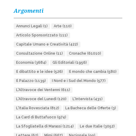
Argomenti
Annunci Legali
(1)
Arte
(110)
Articolo Sponsorizzato
(111)
Capitale Umano e Creatività
(422)
Consultazione Online
(11)
Cronache
(61010)
Economia
(3684)
Gli Editoriali
(1956)
Il dibattito e le idee
(526)
Il mondo che cambia
(580)
Il Palazzo
(1139)
I Nord e i Sud del Mondo
(577)
L'Altravoce dei Ventenni
(611)
L'Altravoce del Lunedì
(120)
L'Intervista
(431)
L'Italia Rovesciata
(812)
La Bacheca delle Offerte
(3)
La Card di Buttafuoco
(974)
La Sfogliatella di Marassi
(1214)
Le due Italie
(3052)
Lettere
(62)
Mimì
(667)
Nazionale
(99)