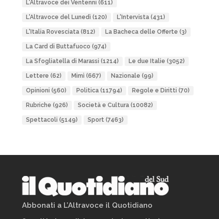
L'Altravoce dei Ventenni
(611)
L'Altravoce del Lunedì
(120)
L'Intervista
(431)
L'Italia Rovesciata
(812)
La Bacheca delle Offerte
(3)
La Card di Buttafuoco
(974)
La Sfogliatella di Marassi
(1214)
Le due Italie
(3052)
Lettere
(62)
Mimì
(667)
Nazionale
(99)
Opinioni
(560)
Politica
(11794)
Regole e Diritti
(70)
Rubriche
(926)
Società e Cultura
(10082)
Spettacoli
(5149)
Sport
(7463)
Abbonati a L’Altravoce il Quotidiano