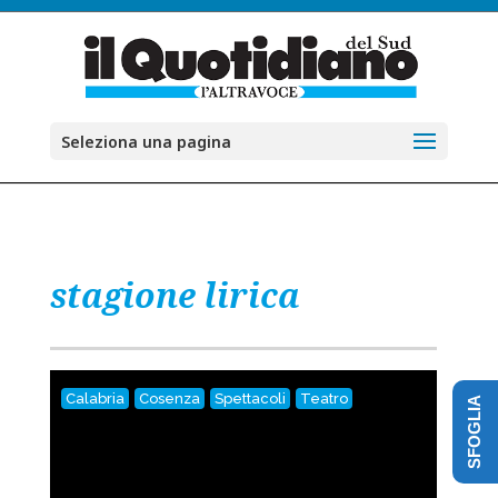
Seleziona una pagina
stagione lirica
Calabria
Cosenza
Spettacoli
Teatro
SFOGLIA