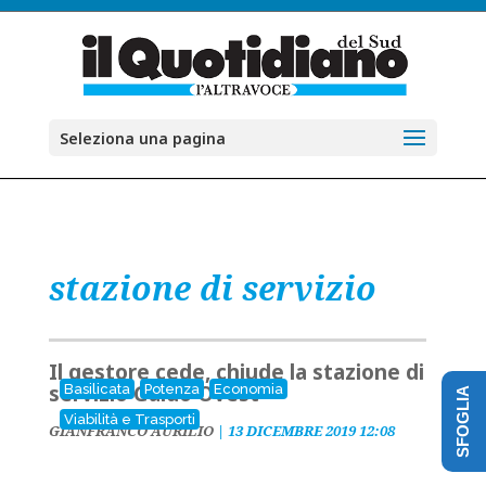
Seleziona una pagina
stazione di servizio
Il gestore cede, chiude la stazione di
servizio Galdo Ovest
Basilicata
Potenza
Economia
SFOGLIA
Viabilità e Trasporti
GIANFRANCO AURILIO
|
13 DICEMBRE 2019 12:08