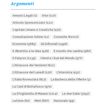
Argomenti
Annunci Legali
(1)
Arte
(110)
Articolo Sponsorizzato
(111)
Capitale Umano e Creatività
(422)
Consultazione Online
(11)
Cronache
(61012)
Economia
(3685)
Gli Editoriali
(1956)
Il dibattito e le idee
(526)
Il mondo che cambia
(580)
Il Palazzo
(1139)
I Nord e i Sud del Mondo
(577)
L'Altravoce dei Ventenni
(611)
L'Altravoce del Lunedì
(120)
L'Intervista
(431)
L'Italia Rovesciata
(812)
La Bacheca delle Offerte
(3)
La Card di Buttafuoco
(974)
La Sfogliatella di Marassi
(1214)
Le due Italie
(3052)
Lettere
(62)
Mimì
(667)
Nazionale
(99)