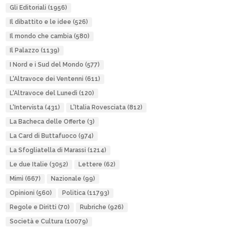
Gli Editoriali
(1956)
Il dibattito e le idee
(526)
Il mondo che cambia
(580)
Il Palazzo
(1139)
I Nord e i Sud del Mondo
(577)
L'Altravoce dei Ventenni
(611)
L'Altravoce del Lunedì
(120)
L'Intervista
(431)
L'Italia Rovesciata
(812)
La Bacheca delle Offerte
(3)
La Card di Buttafuoco
(974)
La Sfogliatella di Marassi
(1214)
Le due Italie
(3052)
Lettere
(62)
Mimì
(667)
Nazionale
(99)
Opinioni
(560)
Politica
(11793)
Regole e Diritti
(70)
Rubriche
(926)
Società e Cultura
(10079)