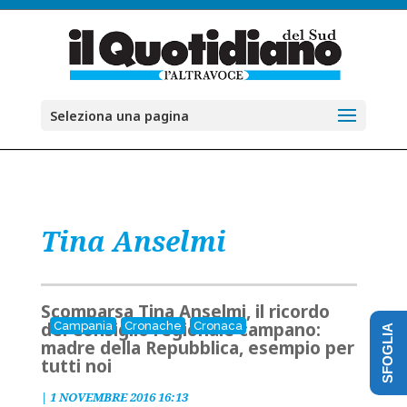
Seleziona una pagina
Tina Anselmi
Scomparsa Tina Anselmi, il ricordo
del Consiglio regionale campano:
Campania
Cronache
Cronaca
SFOGLIA
madre della Repubblica, esempio per
tutti noi
|
1 NOVEMBRE 2016 16:13