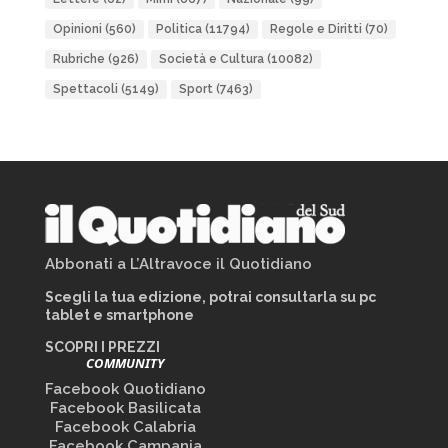
Opinioni
(560)
Politica
(11794)
Regole e Diritti
(70)
Rubriche
(926)
Società e Cultura
(10082)
Spettacoli
(5149)
Sport
(7463)
Abbonati a L’Altravoce il Quotidiano
Scegli la tua edizione, potrai consultarla su pc
tablet e smartphone
SCOPRI I PREZZI
COMMUNITY
Facebook Quotidiano
Facebook Basilicata
Facebook Calabria
Facebook Campania