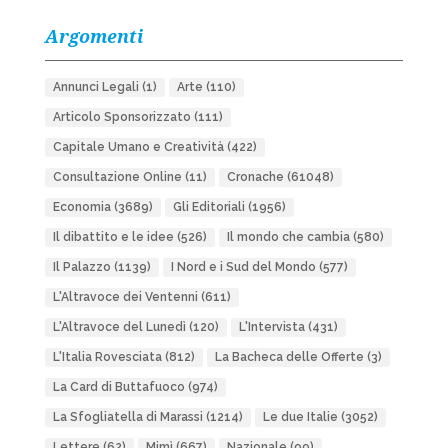
Argomenti
Annunci Legali
(1)
Arte
(110)
Articolo Sponsorizzato
(111)
Capitale Umano e Creatività
(422)
Consultazione Online
(11)
Cronache
(61048)
Economia
(3689)
Gli Editoriali
(1956)
Il dibattito e le idee
(526)
Il mondo che cambia
(580)
Il Palazzo
(1139)
I Nord e i Sud del Mondo
(577)
L'Altravoce dei Ventenni
(611)
L'Altravoce del Lunedì
(120)
L'Intervista
(431)
L'Italia Rovesciata
(812)
La Bacheca delle Offerte
(3)
La Card di Buttafuoco
(974)
La Sfogliatella di Marassi
(1214)
Le due Italie
(3052)
Lettere
(62)
Mimì
(667)
Nazionale
(99)