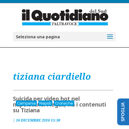
Seleziona una pagina
tiziana ciardiello
Suicida per video hot nel
napoletano: i legali, via i contenuti
Campania
Napoli
Cronache
SFOGLIA
su Tiziana
|
16 DICEMBRE 2016 15:38