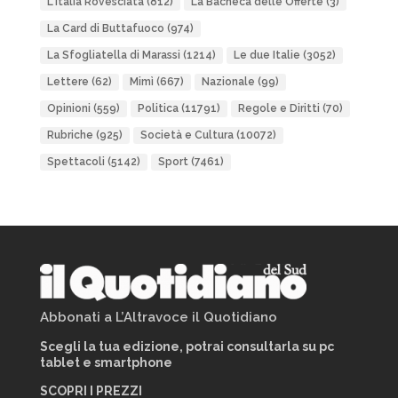
L'Italia Rovesciata
(812)
La Bacheca delle Offerte
(3)
La Card di Buttafuoco
(974)
La Sfogliatella di Marassi
(1214)
Le due Italie
(3052)
Lettere
(62)
Mimì
(667)
Nazionale
(99)
Opinioni
(559)
Politica
(11791)
Regole e Diritti
(70)
Rubriche
(925)
Società e Cultura
(10072)
Spettacoli
(5142)
Sport
(7461)
Abbonati a L’Altravoce il Quotidiano
Scegli la tua edizione, potrai consultarla su pc
tablet e smartphone
SCOPRI I PREZZI