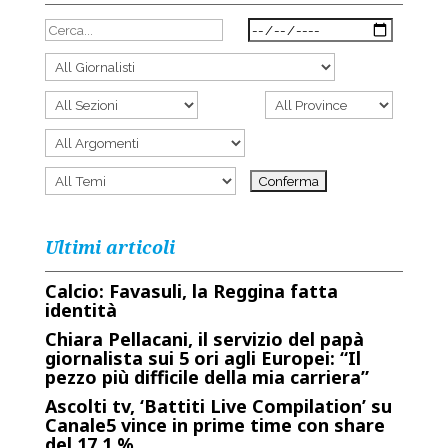
Ultimi articoli
Calcio: Favasuli, la Reggina fatta
identità
Chiara Pellacani, il servizio del papà
giornalista sui 5 ori agli Europei: “Il
pezzo più difficile della mia carriera”
Ascolti tv, ‘Battiti Live Compilation’ su
Canale5 vince in prime time con share
del 17,1 %