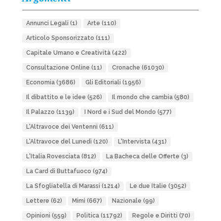
Annunci Legali
(1)
Arte
(110)
Articolo Sponsorizzato
(111)
Capitale Umano e Creatività
(422)
Consultazione Online
(11)
Cronache
(61030)
Economia
(3686)
Gli Editoriali
(1956)
Il dibattito e le idee
(526)
Il mondo che cambia
(580)
Il Palazzo
(1139)
I Nord e i Sud del Mondo
(577)
L'Altravoce dei Ventenni
(611)
L'Altravoce del Lunedì
(120)
L'Intervista
(431)
L'Italia Rovesciata
(812)
La Bacheca delle Offerte
(3)
La Card di Buttafuoco
(974)
La Sfogliatella di Marassi
(1214)
Le due Italie
(3052)
Lettere
(62)
Mimì
(667)
Nazionale
(99)
Opinioni
(559)
Politica
(11792)
Regole e Diritti
(70)