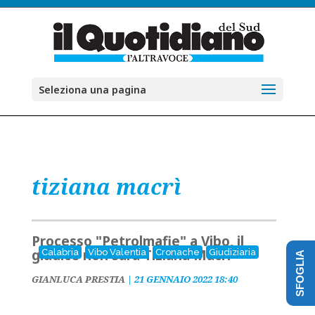
Seleziona una pagina
tiziana macrì
Processo "Petrolmafie" a Vibo, il
giudice non sarà Tiziana Macrì
Calabria
Vibo Valentia
Cronache
Giudiziaria
SFOGLIA
GIANLUCA PRESTIA
|
21 GENNAIO 2022 18:40