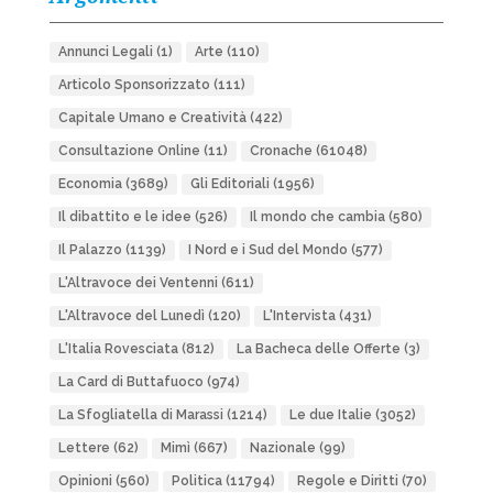
Annunci Legali
(1)
Arte
(110)
Articolo Sponsorizzato
(111)
Capitale Umano e Creatività
(422)
Consultazione Online
(11)
Cronache
(61048)
Economia
(3689)
Gli Editoriali
(1956)
Il dibattito e le idee
(526)
Il mondo che cambia
(580)
Il Palazzo
(1139)
I Nord e i Sud del Mondo
(577)
L'Altravoce dei Ventenni
(611)
L'Altravoce del Lunedì
(120)
L'Intervista
(431)
L'Italia Rovesciata
(812)
La Bacheca delle Offerte
(3)
La Card di Buttafuoco
(974)
La Sfogliatella di Marassi
(1214)
Le due Italie
(3052)
Lettere
(62)
Mimì
(667)
Nazionale
(99)
Opinioni
(560)
Politica
(11794)
Regole e Diritti
(70)