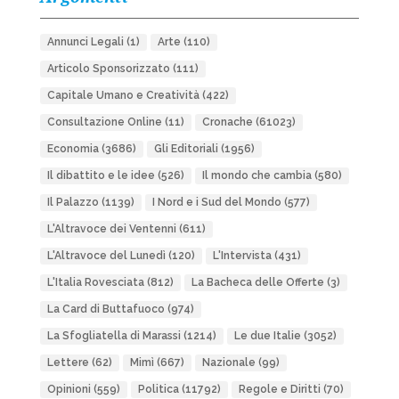
Annunci Legali
(1)
Arte
(110)
Articolo Sponsorizzato
(111)
Capitale Umano e Creatività
(422)
Consultazione Online
(11)
Cronache
(61023)
Economia
(3686)
Gli Editoriali
(1956)
Il dibattito e le idee
(526)
Il mondo che cambia
(580)
Il Palazzo
(1139)
I Nord e i Sud del Mondo
(577)
L'Altravoce dei Ventenni
(611)
L'Altravoce del Lunedì
(120)
L'Intervista
(431)
L'Italia Rovesciata
(812)
La Bacheca delle Offerte
(3)
La Card di Buttafuoco
(974)
La Sfogliatella di Marassi
(1214)
Le due Italie
(3052)
Lettere
(62)
Mimì
(667)
Nazionale
(99)
Opinioni
(559)
Politica
(11792)
Regole e Diritti
(70)