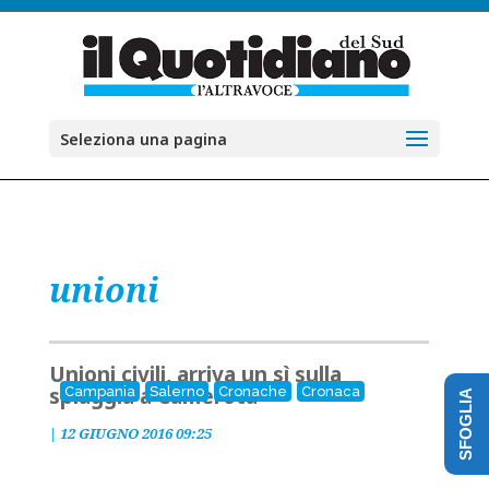
Seleziona una pagina
unioni
Unioni civili, arriva un sì sulla
spiaggia a Camerota
Campania
Salerno
Cronache
Cronaca
SFOGLIA
|
12 GIUGNO 2016 09:25