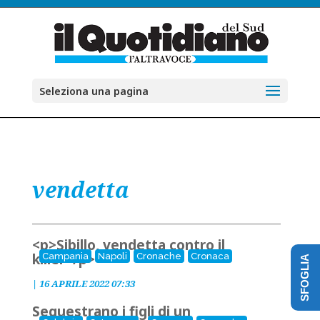
Seleziona una pagina
vendetta
<p>Sibillo, vendetta contro il
killer</p>
Campania
Napoli
Cronache
Cronaca
SFOGLIA
|
16 APRILE 2022 07:33
Sequestrano i figli di un