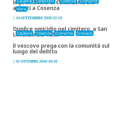
,
imprenditore di Catanzaro, tre
Calabria
Catanzaro
Cosenza
Cronache
arresti a Cosenza
Nera
|
14 SETTEMBRE 2020 22:53
Duplice omicidio nel cimitero, a San
Lorenzo del Vallo
Calabria
Cosenza
Cronache
Cronaca
il vescovo prega con la comunità sul
luogo del delitto
|
31 OTTOBRE 2016 19:41