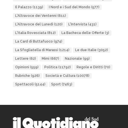
Il Palazzo
(1139)
I Nord e i Sud del Mondo
(577)
L'Altravoce dei Ventenni
(611)
L'Altravoce del Lunedì
(120)
L'Intervista
(431)
L'Italia Rovesciata
(812)
La Bacheca delle Offerte
(3)
La Card di Buttafuoco
(974)
La Sfogliatella di Marassi
(1214)
Le due Italie
(3052)
Lettere
(62)
Mimì
(667)
Nazionale
(99)
Opinioni
(559)
Politica
(11792)
Regole e Diritti
(70)
Rubriche
(926)
Società e Cultura
(10078)
Spettacoli
(5144)
Sport
(7463)