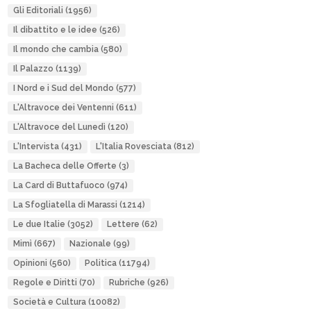
Gli Editoriali
(1956)
Il dibattito e le idee
(526)
Il mondo che cambia
(580)
Il Palazzo
(1139)
I Nord e i Sud del Mondo
(577)
L'Altravoce dei Ventenni
(611)
L'Altravoce del Lunedì
(120)
L'Intervista
(431)
L'Italia Rovesciata
(812)
La Bacheca delle Offerte
(3)
La Card di Buttafuoco
(974)
La Sfogliatella di Marassi
(1214)
Le due Italie
(3052)
Lettere
(62)
Mimì
(667)
Nazionale
(99)
Opinioni
(560)
Politica
(11794)
Regole e Diritti
(70)
Rubriche
(926)
Società e Cultura
(10082)