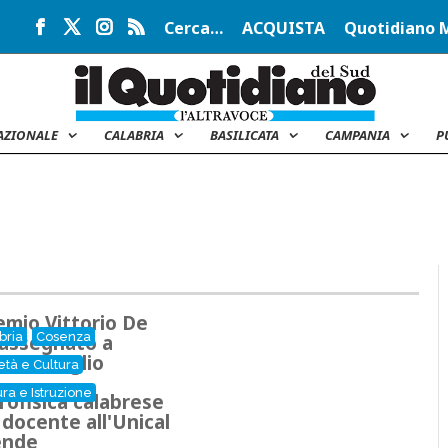
Cerca…
ACQUISTA
Quotidiano 
AZIONALE
CALABRIA
BASILICATA
CAMPANIA
P
remio Vittorio De
bria
Cosenza
 assegnato a
ra Savaglio
età e Cultura
ura e Istruzione
trofisica calabrese
 docente all'Unical
ende