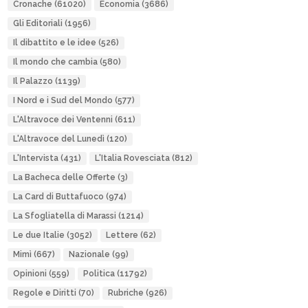
Cronache
(61020)
Economia
(3686)
Gli Editoriali
(1956)
Il dibattito e le idee
(526)
Il mondo che cambia
(580)
Il Palazzo
(1139)
I Nord e i Sud del Mondo
(577)
L'Altravoce dei Ventenni
(611)
L'Altravoce del Lunedì
(120)
L'Intervista
(431)
L'Italia Rovesciata
(812)
La Bacheca delle Offerte
(3)
La Card di Buttafuoco
(974)
La Sfogliatella di Marassi
(1214)
Le due Italie
(3052)
Lettere
(62)
Mimì
(667)
Nazionale
(99)
Opinioni
(559)
Politica
(11792)
Regole e Diritti
(70)
Rubriche
(926)