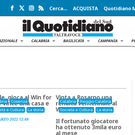
Cerca…
ACQUISTA
Quotidiano 
AZIONALE
CALABRIA
BASILICATA
CAMPANIA
P
e, gioca al Win for
Vinta a Rosarno una
bria
Cosenza
Calabria
Reggio Calabria
 e vince una casa e
rendita ventennale al
ila euro
Win for Life
età e Cultura
La storia
Società e Cultura
La storia
ARZO 2022 12:48
Il fortunato giocatore
ha ottenuto 3mila euro
al mese