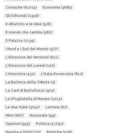
Cronache
(61015)
Economia
(3685)
Gli Editoriali
(1956)
Il dibattito e le idee
(526)
Il mondo che cambia
(580)
Il Palazzo
(1139)
I Nord e i Sud del Mondo
(577)
L'Altravoce dei Ventenni
(611)
L'Altravoce del Lunedì
(120)
L'Intervista
(431)
L'Italia Rovesciata
(812)
La Bacheca delle Offerte
(3)
La Card di Buttafuoco
(974)
La Sfogliatella di Marassi
(1214)
Le due Italie
(3052)
Lettere
(62)
Mimì
(667)
Nazionale
(99)
Opinioni
(559)
Politica
(11792)
Regole e Diritti
(70)
Rubriche
(926)