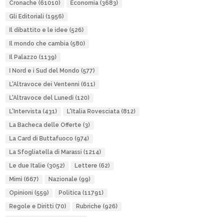
Cronache
(61010)
Economia
(3683)
Gli Editoriali
(1956)
Il dibattito e le idee
(526)
Il mondo che cambia
(580)
Il Palazzo
(1139)
I Nord e i Sud del Mondo
(577)
L'Altravoce dei Ventenni
(611)
L'Altravoce del Lunedì
(120)
L'Intervista
(431)
L'Italia Rovesciata
(812)
La Bacheca delle Offerte
(3)
La Card di Buttafuoco
(974)
La Sfogliatella di Marassi
(1214)
Le due Italie
(3052)
Lettere
(62)
Mimì
(667)
Nazionale
(99)
Opinioni
(559)
Politica
(11791)
Regole e Diritti
(70)
Rubriche
(926)