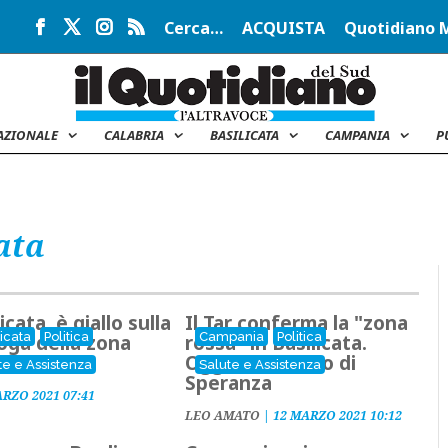
Cerca…
ACQUISTA
Quotidiano 
AZIONALE
CALABRIA
BASILICATA
CAMPANIA
P
ata
icata, è giallo sulla
Il Tar conferma la "zona
licata
Politica
Campania
Politica
oga della zona
rossa" in Basilicata.
a
Oggi il verdetto di
te e Assistenza
Salute e Assistenza
Speranza
ARZO 2021 07:41
LEO AMATO
|
12 MARZO 2021 10:12