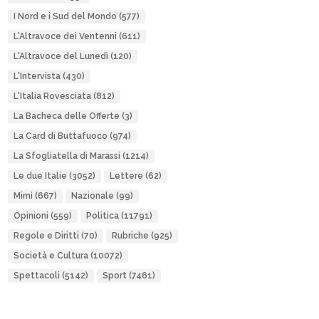
I Nord e i Sud del Mondo
(577)
L'Altravoce dei Ventenni
(611)
L'Altravoce del Lunedì
(120)
L'Intervista
(430)
L'Italia Rovesciata
(812)
La Bacheca delle Offerte
(3)
La Card di Buttafuoco
(974)
La Sfogliatella di Marassi
(1214)
Le due Italie
(3052)
Lettere
(62)
Mimì
(667)
Nazionale
(99)
Opinioni
(559)
Politica
(11791)
Regole e Diritti
(70)
Rubriche
(925)
Società e Cultura
(10072)
Spettacoli
(5142)
Sport
(7461)