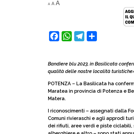
Decrease
Reset
Increase
A
A
A
font
font
size.
font
size.
size.
F
W
T
C
a
h
e
o
c
a
l
n
Bandiere blu 2023, in Basilicata confer
e
t
e
d
qualità delle nostre località turistiche
b
s
g
i
POTENZA – La Basilicata ha conferm
o
A
r
v
Maratea in provincia di Potenza e Bern
o
p
a
i
Matera.
k
p
m
d
I riconoscimenti – assegnati dalla F
i
Comuni rivieraschi e agli approdi turi
dei rifiuti, aree verdi e piste ciclabi
alberghiere e altro – sono stati annun