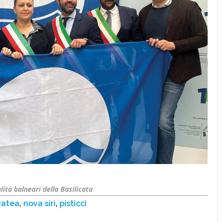
lità balneari della Basilicata
ratea
,
nova siri
,
pisticci