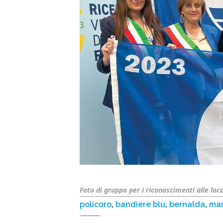
Foto di gruppo per i riconoscimenti alle loca
policoro
,
bandiere blu
,
bernalda
,
ma