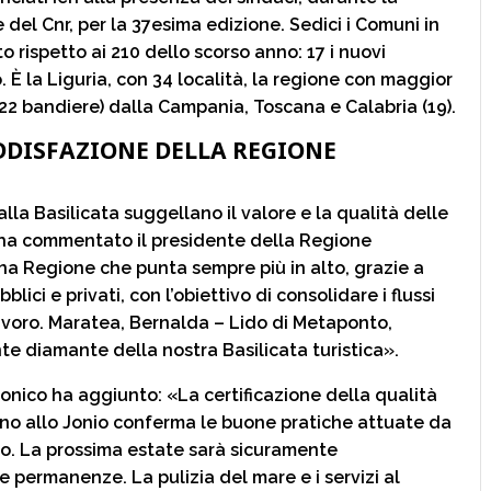
del Cnr, per la 37esima edizione. Sedici i Comuni in
o rispetto ai 210 dello scorso anno: 17 i nuovi
 È la Liguria, con 34 località, la regione con maggior
22 bandiere) dalla Campania, Toscana e Calabria (19).
ODDISFAZIONE DELLA REGIONE
la Basilicata suggellano il valore e la qualità delle
 – ha commentato il presidente della Regione
 una Regione che punta sempre più in alto, grazie a
lici e privati, con l’obiettivo di consolidare i flussi
i lavoro. Maratea, Bernalda – Lido di Metaponto,
unte diamante della nostra Basilicata turistica».
onico ha aggiunto: «La certificazione della qualità
eno allo Jonio conferma le buone pratiche attuate da
no. La prossima estate sarà sicuramente
 permanenze. La pulizia del mare e i servizi al