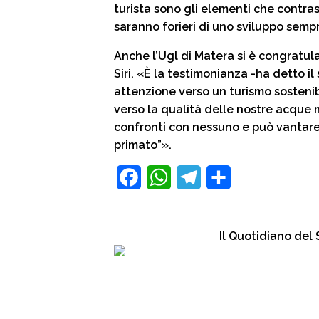
turista sono gli elementi che contra
saranno forieri di uno sviluppo semp
Anche l’Ugl di Matera si è congratula
Siri. «È la testimonianza -ha detto i
attenzione verso un turismo sostenib
verso la qualità delle nostre acque 
confronti con nessuno e può vantare 
primato”».
F
W
T
C
a
h
e
o
c
a
l
n
Il Quotidiano de
e
t
e
d
b
s
g
i
o
A
r
v