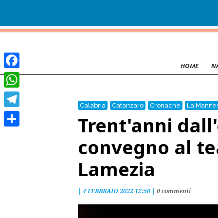
HOME
N
Facebook
WhatsApp
Calabria
Catanzaro
Cronache
La Manife
Telegram
Trent'anni dall
Condividi
convegno al te
Lamezia
|
4 FEBBRAIO 2022 12:50
|
0 commenti