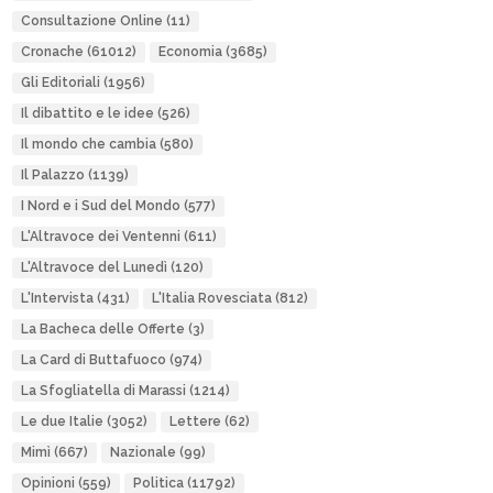
Consultazione Online
(11)
Cronache
(61012)
Economia
(3685)
Gli Editoriali
(1956)
Il dibattito e le idee
(526)
Il mondo che cambia
(580)
Il Palazzo
(1139)
I Nord e i Sud del Mondo
(577)
L'Altravoce dei Ventenni
(611)
L'Altravoce del Lunedì
(120)
L'Intervista
(431)
L'Italia Rovesciata
(812)
La Bacheca delle Offerte
(3)
La Card di Buttafuoco
(974)
La Sfogliatella di Marassi
(1214)
Le due Italie
(3052)
Lettere
(62)
Mimì
(667)
Nazionale
(99)
Opinioni
(559)
Politica
(11792)