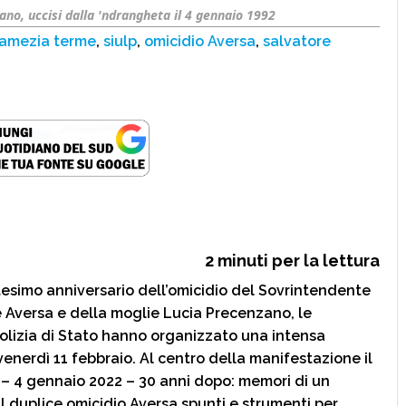
ano, uccisi dalla 'ndrangheta il 4 gennaio 1992
lamezia terme
,
siulp
,
omicidio Aversa
,
salvatore
2
minuti per la lettura
simo anniversario dell’omicidio del Sovrintendente
e Aversa e della moglie Lucia Precenzano, le
 Polizia di Stato hanno organizzato una intensa
 venerdì 11 febbraio. Al centro della manifestazione il
– 4 gennaio 2022 – 30 anni dopo: memori di un
l duplice omicidio Aversa spunti e strumenti per