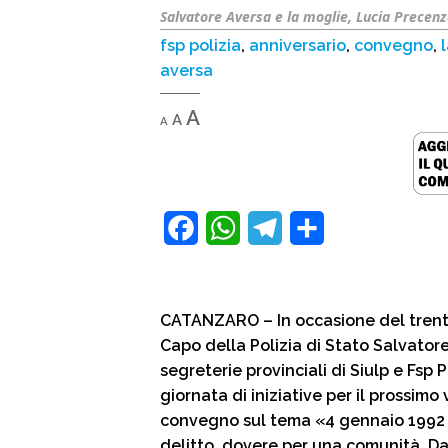
Salvatore Aversa e la moglie, Lucia Precenz
fsp polizia
,
anniversario
,
convegno
,
aversa
Decrease
Reset
Increase
A
A
A
font
font
size.
font
size.
size.
F
W
T
C
a
h
e
o
c
a
l
n
CATANZARO – In occasione del trente
e
t
e
d
Capo della Polizia di Stato Salvator
b
s
g
i
segreterie provinciali di Siulp e Fsp
giornata di iniziative per il prossimo
o
A
r
v
convegno sul tema «4 gennaio 1992 
o
p
a
i
delitto, dovere per una comunità. Da