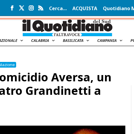
Cerca…
ACQUISTA
Quotidiano 
AZIONALE
CALABRIA
BASILICATA
CAMPANIA
P
stazione
'omicidio Aversa, un
atro Grandinetti a