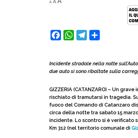
Increase
A
A
A
font
font
size.
font
size.
size.
F
W
T
C
a
h
e
o
c
a
l
n
Incidente stradale nella notte sull’Aut
e
t
e
d
due auto si sono ribaltate sulla carreg
b
s
g
i
o
A
r
v
GIZZERIA (CATANZARO) – Un grave in
rischiato di tramutarsi in tragedia. 
o
p
a
i
fuoco del Comando di Catanzaro dis
k
p
m
d
circa della notte tra sabato 15 mar
i
incidente. Lo scontro si è verificato
Km 312 (nel territorio comunale di
Gi