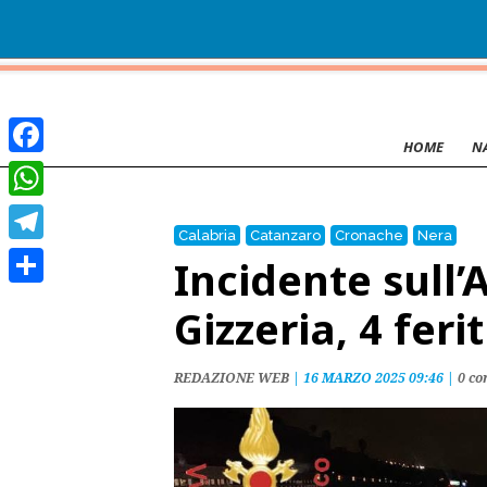
HOME
N
Facebook
WhatsApp
Calabria
Catanzaro
Cronache
Nera
Telegram
Incidente sull’
Condividi
Gizzeria, 4 ferit
REDAZIONE WEB
|
16 MARZO 2025 09:46
|
0 c