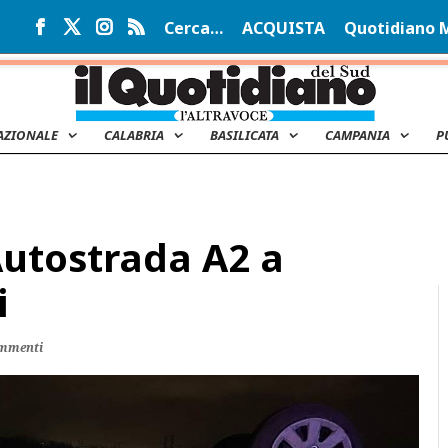
Cerca…
ACQUISTA
Quotidiano 
AZIONALE
CALABRIA
BASILICATA
CAMPANIA
P
Autostrada A2 a
i
ommenti