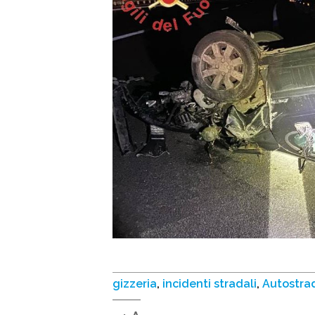
gizzeria
,
incidenti stradali
,
Autostra
Decrease
Reset