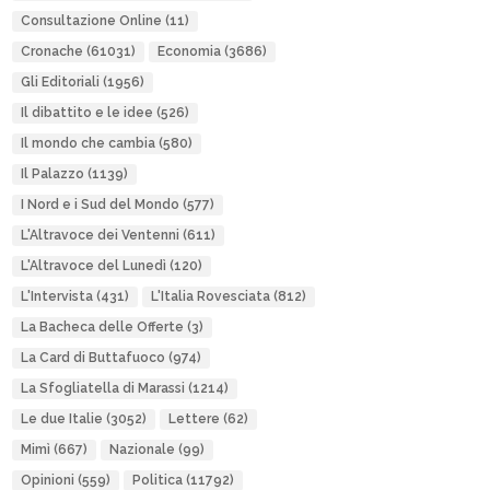
Consultazione Online
(11)
Cronache
(61031)
Economia
(3686)
Gli Editoriali
(1956)
Il dibattito e le idee
(526)
Il mondo che cambia
(580)
Il Palazzo
(1139)
I Nord e i Sud del Mondo
(577)
L'Altravoce dei Ventenni
(611)
L'Altravoce del Lunedì
(120)
L'Intervista
(431)
L'Italia Rovesciata
(812)
La Bacheca delle Offerte
(3)
La Card di Buttafuoco
(974)
La Sfogliatella di Marassi
(1214)
Le due Italie
(3052)
Lettere
(62)
Mimì
(667)
Nazionale
(99)
Opinioni
(559)
Politica
(11792)