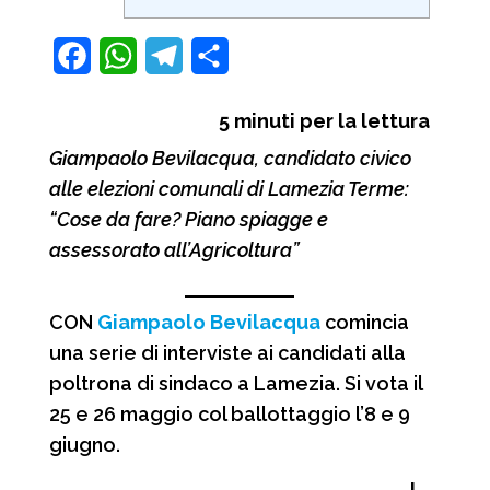
F
W
T
C
a
h
e
o
5
minuti per la lettura
c
a
l
n
Giampaolo Bevilacqua, candidato civico
e
t
e
d
alle elezioni comunali di Lamezia Terme:
b
s
g
i
“Cose da fare? Piano spiagge e
o
A
r
v
assessorato all’Agricoltura”
o
p
a
i
k
p
m
d
CON
Giampaolo Bevilacqua
comincia
una serie di interviste ai candidati alla
i
poltrona di sindaco a Lamezia. Si vota il
25 e 26 maggio col ballottaggio l’8 e 9
giugno.
L