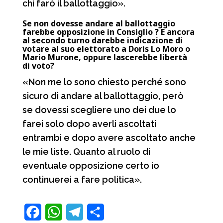
chi farò il ballottaggio».
Se non dovesse andare al ballottaggio
farebbe opposizione in Consiglio ? E ancora
al secondo turno darebbe indicazione di
votare al suo elettorato a Doris Lo Moro o
Mario Murone, oppure lascerebbe libertà
di voto?
«Non me lo sono chiesto perché sono
sicuro di andare al ballottaggio, però
se dovessi scegliere uno dei due lo
farei solo dopo averli ascoltati
entrambi e dopo avere ascoltato anche
le mie liste. Quanto al ruolo di
eventuale opposizione certo io
continuerei a fare politica».
F
W
T
C