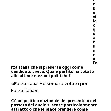
ei
B
e
vi
la
c
q
u
a
è
u
n
e
x
Fo
rza Italia che si presenta oggi come
candidato civico. Quale partito ha votato
alle ultime elezioni politiche?
«Forza Italia. Ho sempre votato per
Forza Italia».
C’è un politico nazionale del presente o del
passato del quale si sente particolarmente
attratto o che le piace prendere come