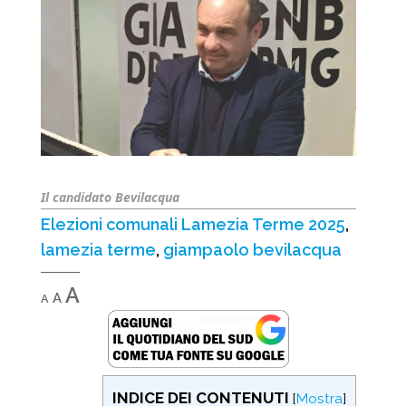
Il candidato Bevilacqua
Elezioni comunali Lamezia Terme 2025
,
lamezia terme
,
giampaolo bevilacqua
Decrease
Reset
Increase
A
A
A
font
font
font
size.
size.
size.
INDICE DEI CONTENUTI
[
Mostra
]