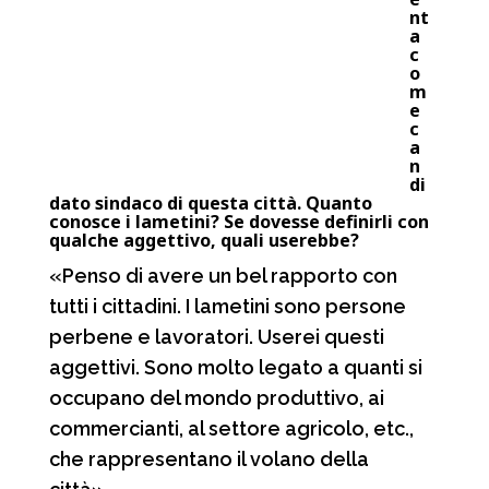
nt
a
c
o
m
e
c
a
n
di
dato sindaco di questa città. Quanto
conosce i lametini? Se dovesse definirli con
qualche aggettivo, quali userebbe?
«Penso di avere un bel rapporto con
tutti i cittadini. I lametini sono persone
perbene e lavoratori. Userei questi
aggettivi. Sono molto legato a quanti si
occupano del mondo produttivo, ai
commercianti, al settore agricolo, etc.,
che rappresentano il volano della