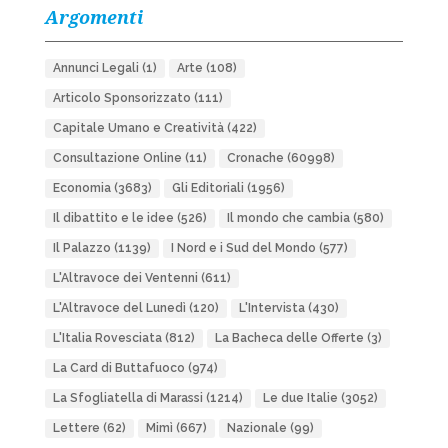
Argomenti
Annunci Legali
(1)
Arte
(108)
Articolo Sponsorizzato
(111)
Capitale Umano e Creatività
(422)
Consultazione Online
(11)
Cronache
(60998)
Economia
(3683)
Gli Editoriali
(1956)
Il dibattito e le idee
(526)
Il mondo che cambia
(580)
Il Palazzo
(1139)
I Nord e i Sud del Mondo
(577)
L'Altravoce dei Ventenni
(611)
L'Altravoce del Lunedì
(120)
L'Intervista
(430)
L'Italia Rovesciata
(812)
La Bacheca delle Offerte
(3)
La Card di Buttafuoco
(974)
La Sfogliatella di Marassi
(1214)
Le due Italie
(3052)
Lettere
(62)
Mimì
(667)
Nazionale
(99)