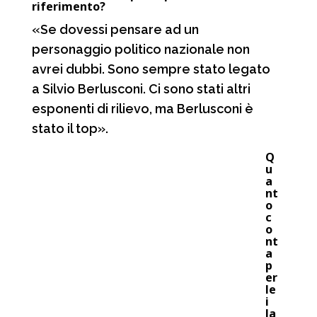
riferimento?
«Se dovessi pensare ad un
personaggio politico nazionale non
avrei dubbi. Sono sempre stato legato
a Silvio Berlusconi. Ci sono stati altri
esponenti di rilievo, ma Berlusconi è
stato il top».
Q
u
a
nt
o
c
o
nt
a
p
er
le
i
la