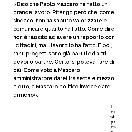
«Dico che Paolo Mascaro ha fatto un
grande lavoro. Ritengo però che, come
sindaco, non ha saputo valorizzare e
comunicare quanto ha fatto. Come dire;
non è riuscito ad avere un rapporto con
i cittadini, ma il lavoro lo ha fatto. E poi,
tanti progetti sono già partiti ed altri
devono partire. Certo, si poteva fare di
più. Come voto a Mascaro
amministratore darei tra sette e mezzo
e otto, a Mascaro politico invece darei
di meno».
L
ei
si
pr
es
e