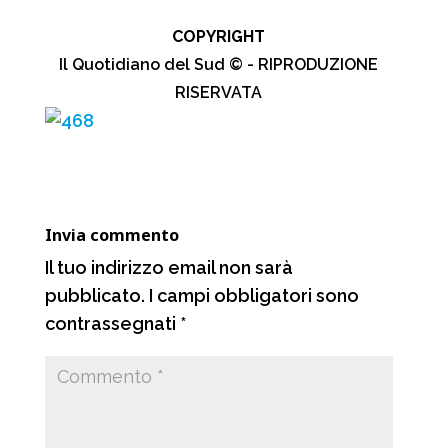
a
h
e
o
COPYRIGHT
c
a
l
n
Il Quotidiano del Sud © - RIPRODUZIONE
e
t
e
d
RISERVATA
b
s
g
i
o
A
r
v
o
p
a
i
k
p
m
d
Invia commento
i
Il tuo indirizzo email non sarà
pubblicato.
I campi obbligatori sono
contrassegnati
*