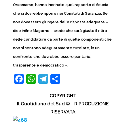
Orsomarso, hanno incrinato quel rapporto di fiducia
che si dovrebbe riporre nei Comitati di Garanzia. Se
non dovessero giungere delle risposta adeguate –
dice infine Magorno – credo che sarà giusto il ritiro
delle candidature da parte di quelle componenti che
non si sentono adeguatamente tutelate, in un
confronto che dovrebbe essere paritario,
trasparente e democratico».
F
W
T
C
a
h
e
o
COPYRIGHT
c
a
l
n
Il Quotidiano del Sud © - RIPRODUZIONE
e
t
e
d
RISERVATA
b
s
g
i
o
A
r
v