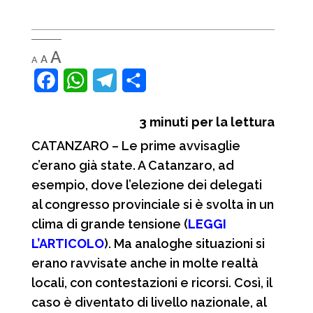
Decrease
Reset
Increase
A
A
A
font
font
font
size.
size.
F
W
T
C
size.
a
h
e
o
3
minuti per la lettura
c
a
l
n
CATANZARO – Le prime avvisaglie
e
t
e
d
c’erano già state. A Catanzaro, ad
b
s
g
i
esempio, dove l’elezione dei delegati
o
A
r
v
al congresso provinciale si è svolta in un
o
p
a
i
clima di grande tensione (
LEGGI
L’ARTICOLO
). Ma analoghe situazioni si
k
p
m
d
erano ravvisate anche in molte realtà
i
locali, con contestazioni e ricorsi. Così, il
caso è diventato di livello nazionale, al