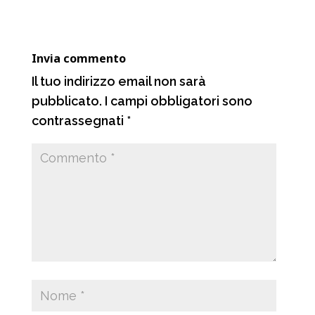
o
p
a
i
k
p
m
d
Invia commento
i
Il tuo indirizzo email non sarà
pubblicato.
I campi obbligatori sono
contrassegnati
*