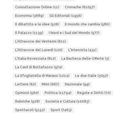
Consultazione Online
(11)
Cronache
(61057)
Economia
(3689)
Gli Editoriali
(1956)
Il dibattito e le idee
(526)
Il mondo che cambia
(580)
Il Palazzo
(1139)
I Nord e i Sud del Mondo
(577)
L'Altravoce dei Ventenni
(611)
L'Altravoce del Lunedì
(120)
L'Intervista
(431)
L'Italia Rovesciata
(812)
La Bacheca delle Offerte
(3)
La Card di Buttafuoco
(974)
La Sfogliatella di Marassi
(1214)
Le due Italie
(3052)
Lettere
(62)
Mimì
(667)
Nazionale
(99)
Opinioni
(560)
Politica
(11794)
Regole e Diritti
(70)
Rubriche
(928)
Società e Cultura
(10083)
Spettacoli
(5152)
Sport
(7463)